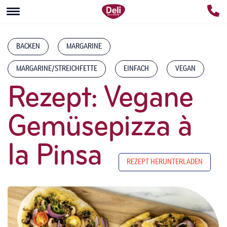
BACKEN
MARGARINE
MARGARINE/STREICHFETTE
EINFACH
VEGAN
Rezept: Vegane
Gemüsepizza à
la Pinsa
REZEPT HERUNTERLADEN