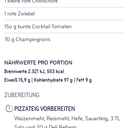
1 kleine rote Chillischote
1 rote Zwiebel
15o g bunte Cocktail Tomaten
70 g Champingnons
NÄHRWERTE PRO PORTION
Brennwerte 2.321 kJ, 553 kcal
Eiweiß 15,9 g | Kohlenhydrate 97 g | Fett 9 g
ZUBEREITUNG
PIZZATEIG VORBEREITEN
1
Weizenmehl, Reismehl, Hefe, Sauerteig, 3 TL
Salz und 20 g Deli Reform