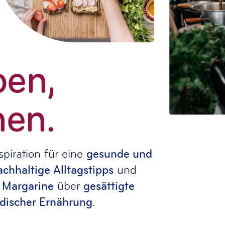
ben,
hen.
spiration für eine
gesunde und
achhaltige Alltagstipps
und
n
Margarine
über
gesättigte
discher Ernährung
.