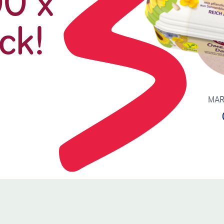
00 x
ck!
MAR