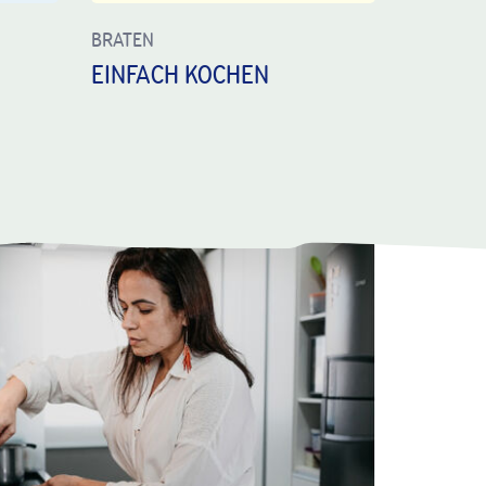
BRATEN
MARGARI
EINFACH KOCHEN
FÜR ME