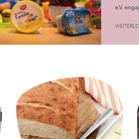
e.V. enga
WEITERLE