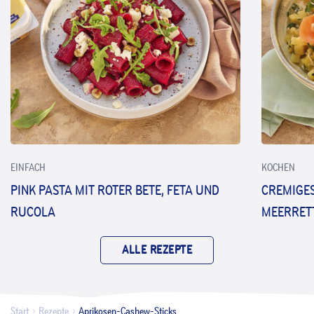
EINFACH
KOCHEN
PINK PASTA MIT ROTER BETE, FETA UND
CREMIGES
RUCOLA
MEERRET
ALLE REZEPTE
Start
Rezepte
Aprikosen-Cashew-Sticks