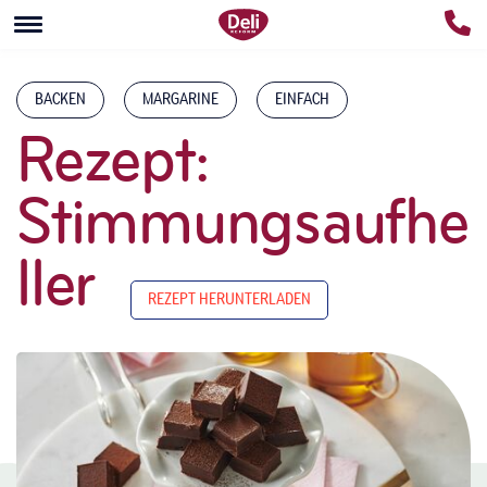
BACKEN
MARGARINE
EINFACH
Rezept:
Stimmungsaufhe
ller
REZEPT HERUNTERLADEN